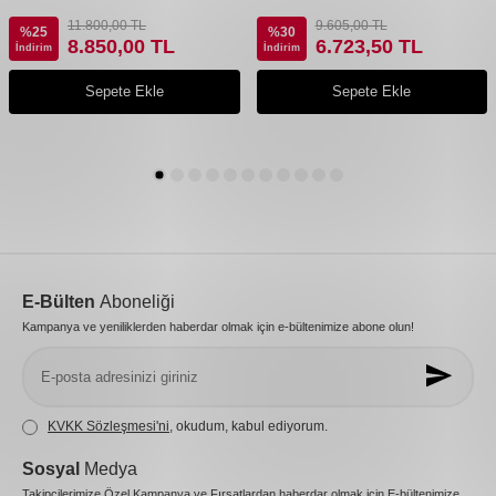
11.800,00
TL
9.605,00
TL
%
25
%
30
8.850,00
TL
6.723,50
TL
İndirim
İndirim
Sepete Ekle
Sepete Ekle
E-Bülten
Aboneliği
Kampanya ve yeniliklerden haberdar olmak için e-bültenimize abone olun!
KVKK Sözleşmesi'ni
, okudum, kabul ediyorum.
Sosyal
Medya
Takipçilerimize Özel Kampanya ve Fırsatlardan haberdar olmak için E-bültenimize