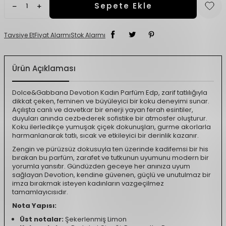
Sepete Ekle
Tavsiye Et
Fiyat Alarmı
Stok Alarmı
Ürün Açıklaması
Dolce&Gabbana Devotion Kadın Parfüm Edp, zarif tatlılığıyla
dikkat çeken, feminen ve büyüleyici bir koku deneyimi sunar.
Açılışta canlı ve davetkar bir enerji yayan ferah esintiler,
duyuları anında cezbederek sofistike bir atmosfer oluşturur.
Koku ilerledikçe yumuşak çiçek dokunuşları, gurme akorlarla
harmanlanarak tatlı, sıcak ve etkileyici bir derinlik kazanır.
Zengin ve pürüzsüz dokusuyla ten üzerinde kadifemsi bir his
bırakan bu parfüm, zarafet ve tutkunun uyumunu modern bir
yorumla yansıtır. Gündüzden geceye her anınıza uyum
sağlayan Devotion, kendine güvenen, güçlü ve unutulmaz bir
imza bırakmak isteyen kadınların vazgeçilmez
tamamlayıcısıdır.
Nota Yapısı:
Üst notalar:
Şekerlenmiş Limon