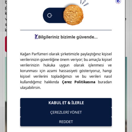
buluşturan prestijli bir markadır. “Light Blue”, “The One” gibi
parfümleriyle hem kadın hem erkek kategorisinde
klasikleşmiş eserlere sahiptir. Çarpıcı notalar, uzun kalıcılık
ve zarif şişe tasarımlarıyla öne çıkar. Akdeniz’in sıcaklığını ve
stilini taşıyan bir duruş sunar. Moda dünyasındaki zarafeti
kokuya taşıyan: Dolce & Gabbana.
Marka Detayı