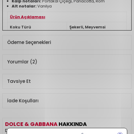
Kalp notaları:
Portakal Çiçeği, Panacotta, Rom
Alt notalar:
Vanilya
Ürün Açıklaması
Koku Türü
Şekerli, Meyvemsi
Ödeme Seçenekleri
Yorumlar (2)
Tavsiye Et
İade Koşulları
DOLCE & GABBANA
HAKKINDA
Dolce & Gabbana, İtalyan lüksünü zarafet ve tutku ile