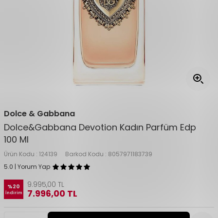
Dolce & Gabbana
Dolce&Gabbana Devotion Kadın Parfüm Edp
100 Ml
Ürün Kodu :
124139
Barkod Kodu :
8057971183739
5.0 | Yorum Yap
9.995,00
TL
%
20
7.996,00
TL
İndirim