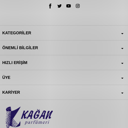
KATEGORILER
ÖNEMLI BILGILER
HIZLI ERIŞIM
ÜYE
KARIYER