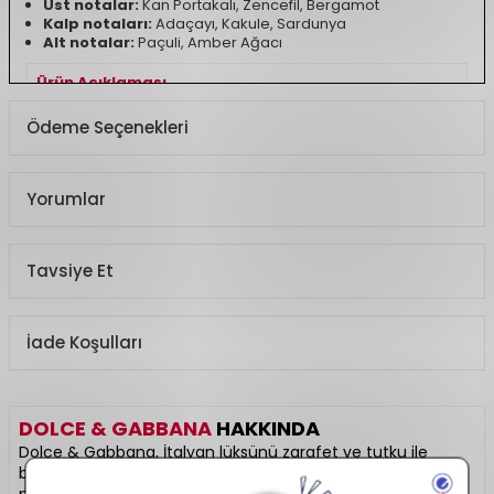
Üst notalar:
Kan Portakalı, Zencefil, Bergamot
Kalp notaları:
Adaçayı, Kakule, Sardunya
Alt notalar:
Paçuli, Amber Ağacı
Ürün Açıklaması
Koku Türü
Baharatlı, Oryantal-
Ödeme Seçenekleri
Amber
Yorumlar
Tavsiye Et
İade Koşulları
DOLCE & GABBANA
HAKKINDA
Dolce & Gabbana, İtalyan lüksünü zarafet ve tutku ile
buluşturan prestijli bir markadır. “Light Blue”, “The One” gibi