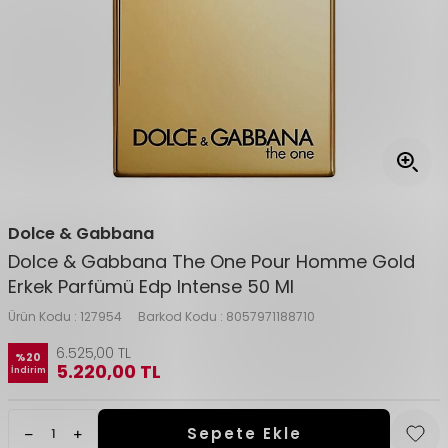
Dolce & Gabbana
Dolce & Gabbana The One Pour Homme Gold
Erkek Parfümü Edp Intense 50 Ml
Ürün Kodu :
127954
Barkod Kodu :
8057971188710
6.525,00
TL
%
20
5.220,00
TL
İndirim
Sepete Ekle