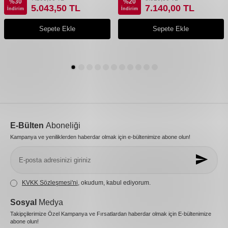
%
30
%
20
5.043,50
TL
7.140,00
TL
İndirim
İndirim
Sepete Ekle
Sepete Ekle
E-Bülten
Aboneliği
Kampanya ve yeniliklerden haberdar olmak için e-bültenimize abone olun!
KVKK Sözleşmesi'ni
, okudum, kabul ediyorum.
Sosyal
Medya
Takipçilerimize Özel Kampanya ve Fırsatlardan haberdar olmak için E-bültenimize
abone olun!