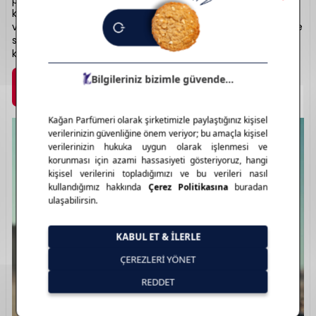
parfümleriyle hem kadın hem erkek kategorisinde
klasikleşmiş eserlere sahiptir. Çarpıcı notalar, uzun kalıcılık
ve zarif şişe tasarımlarıyla öne çıkar. Akdeniz’in sıcaklığını ve
stilini taşıyan bir duruş sunar. Moda dünyasındaki zarafeti
kokuya taşıyan: Dolce & Gabbana.
Marka Detayı