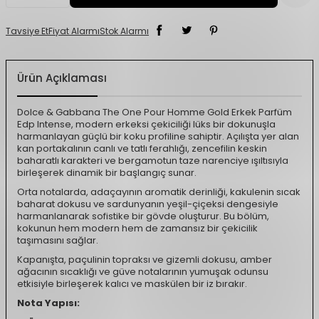
Tavsiye Et
Fiyat Alarmı
Stok Alarmı
Ürün Açıklaması
Dolce & Gabbana The One Pour Homme Gold Erkek Parfüm
Edp Intense, modern erkeksi çekiciliği lüks bir dokunuşla
harmanlayan güçlü bir koku profiline sahiptir. Açılışta yer alan
kan portakalının canlı ve tatlı ferahlığı, zencefilin keskin
baharatlı karakteri ve bergamotun taze narenciye ışıltısıyla
birleşerek dinamik bir başlangıç sunar.
Orta notalarda, adaçayının aromatik derinliği, kakulenin sıcak
baharat dokusu ve sardunyanın yeşil-çiçeksi dengesiyle
harmanlanarak sofistike bir gövde oluşturur. Bu bölüm,
kokunun hem modern hem de zamansız bir çekicilik
taşımasını sağlar.
Kapanışta, paçulinin topraksı ve gizemli dokusu, amber
ağacının sıcaklığı ve güve notalarının yumuşak odunsu
etkisiyle birleşerek kalıcı ve maskülen bir iz bırakır.
Nota Yapısı: