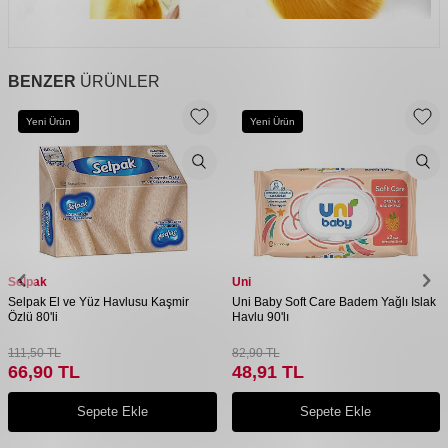
BENZER
ÜRÜNLER
Yeni Ürün
Yeni Ürün
Selpak
Uni
Selpak El ve Yüz Havlusu Kaşmir
Uni Baby Soft Care Badem Yağlı Islak
Özlü 80'li
Havlu 90'lı
111,50
TL
82,90
TL
66,90
TL
48,91
TL
Sepete Ekle
Sepete Ekle