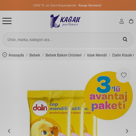
1500 TL ve Üzeri Alışverişlerde
Kargo Ücretsiz!
1500 TL ve Üzeri Alışverişlerde
Kargo Ücretsiz!
1500 TL ve Üzeri Alışverişlerde
Kargo Ücretsiz!
Anasayfa
Bebek
Bebek Bakım Ürünleri
Islak Mendil
Dalin Klasik C