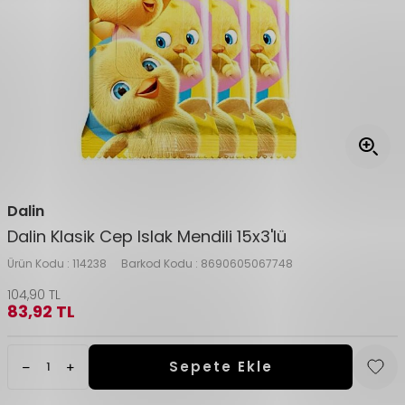
Dalin
Dalin Klasik Cep Islak Mendili 15x3'lü
Ürün Kodu :
114238
Barkod Kodu :
8690605067748
104,90
TL
83,92
TL
Sepete Ekle