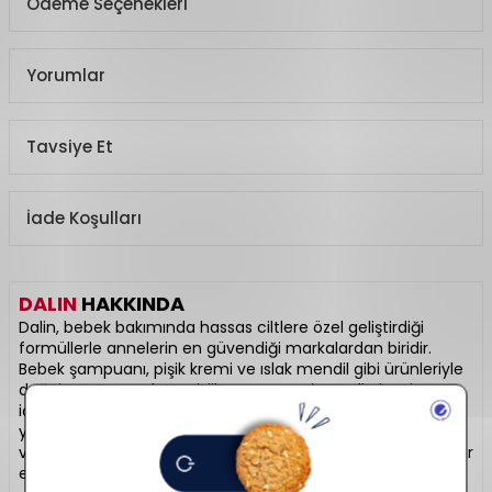
Ödeme Seçenekleri
Yorumlar
Tavsiye Et
İade Koşulları
DALIN
HAKKINDA
Dalin, bebek bakımında hassas ciltlere özel geliştirdiği
formüllerle annelerin en güvendiği markalardan biridir.
Bebek şampuanı, pişik kremi ve ıslak mendil gibi ürünleriyle
doğal ve yumuşak temizlik sunar. Paraben, alkol ve boya
içermeyen yapısıyla yeni doğanlara bile uygundur. Göz
yakmayan şampuanıyla bilinir ve yıllardır annelerin
vazgeçilmezidir. Mis gibi bebek kokusuyla da hafızalarda yer
eder. Hassas bakımda sevgi dolu bir dokunuş: Dalin.