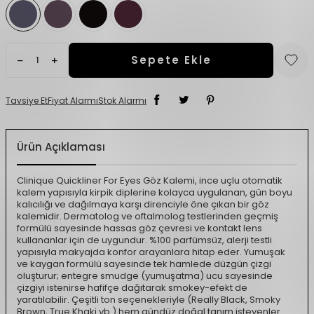
Sepete Ekle
Tavsiye Et
Fiyat Alarmı
Stok Alarmı
Ürün Açıklaması
Clinique Quickliner For Eyes Göz Kalemi, ince uçlu otomatik
kalem yapısıyla kirpik diplerine kolayca uygulanan, gün boyu
kalıcılığı ve dağılmaya karşı direnciyle öne çıkan bir göz
kalemidir. Dermatolog ve oftalmolog testlerinden geçmiş
formülü sayesinde hassas göz çevresi ve kontakt lens
kullananlar için de uygundur. %100 parfümsüz, alerji testli
yapısıyla makyajda konfor arayanlara hitap eder. Yumuşak
ve kaygan formülü sayesinde tek hamlede düzgün çizgi
oluşturur; entegre smudge (yumuşatma) ucu sayesinde
çizgiyi istenirse hafifçe dağıtarak smokey-efekt de
yaratılabilir. Çeşitli ton seçenekleriyle (Really Black, Smoky
Brown, True Khaki vb.) hem gündüz doğal tanım isteyenler