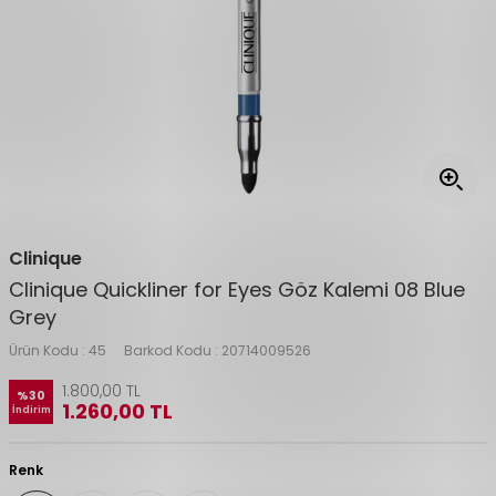
Clinique
Clinique Quickliner for Eyes Göz Kalemi 08 Blue
Grey
Ürün Kodu :
45
Barkod Kodu :
20714009526
1.800,00
TL
%
30
1.260,00
TL
İndirim
Renk