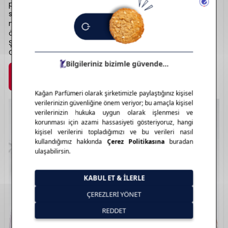
parfümsüz içerikleriyle hassas ciltlere bile uygun ürünler
sunar. Özellikle “3 Adımlı Cilt Bakım Sistemi” ile tanınan
marka, her cilt tipine özel çözümler sunar. Cilt sağlığını
önceliklendiren yapısıyla sadık bir kullanıcı kitlesine sahiptir.
Şık ambalajları ve etkili içerikleriyle lüks segmentte yer alır.
Cilt bakımında bilimsel yaklaşımın adı: Clinique.
Marka Detayı