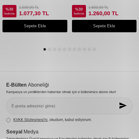
1.539,00
TL
1.800,00
TL
%
30
%
30
1.077,30
TL
1.260,00
TL
İndirim
İndirim
Sepete Ekle
Sepete Ekle
E-Bülten
Aboneliği
Kampanya ve yeniliklerden haberdar olmak için e-bültenimize abone olun!
KVKK Sözleşmesi'ni
, okudum, kabul ediyorum.
Sosyal
Medya
Takipçilerimize Özel Kampanya ve Fırsatlardan haberdar olmak için E-bültenimize