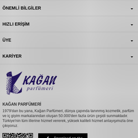
ÖNEMLI BILGILER
HIZLI ERIŞIM
ÜYE
KARIYER
KAĞAN PARFÜMERİ
1979'dan bu yana, Kağan Parfümeri, dünya çapında tanınmış kozmetik, parfüm
ve iç giyim markalarından oluşan 50.000'den fazla ürün çeşidi sunmaktadır.
Türkiye'nin tüm illerine hizmet vererek, yüksek kaliteli hizmet anlayışımızla öne
çıkıyoruz.