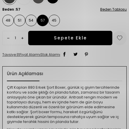
Beden :
57
Beden Tablosu
48
51
54
57
45
Sepete Ekle
Tavsiye Et
Fiyat Alarmı
Stok Alarmı
Ürün Açıklaması
Çift Kaplan 880 Erkek Şort Boxer, günlük iç giyim tercihlerinde
konforu ve sade şıklığı ön planda tutan, zamansız bir tasarım
anlayışıyla öne çıkan bir üründür. Antrasit rengin modern ve
toparlayıcı duruşu, hem ev içinde hem de gün boyu
kullanımda düzenli ve özenli bir görünüm elde edilmesine
katkı sağlar. Şort boxer formu, hareket özgürlüğünü
destekleyerek günün temposuna rahatça uyum sağlar ve iç
giyimde ferahlık hissini ön planda tutar.