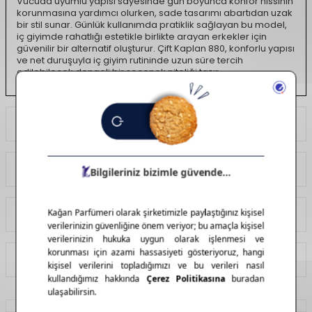
Vücuda uyumlu yapısı sayesinde gün boyunca konfor hissinin
korunmasına yardımcı olurken, sade tasarımı abartıdan uzak
bir stil sunar. Günlük kullanımda pratiklik sağlayan bu model,
iç giyimde rahatlığı estetikle birlikte arayan erkekler için
güvenilir bir alternatif oluşturur. Çift Kaplan 880, konforlu yapısı
ve net duruşuyla iç giyim rutininde uzun süre tercih
edilebilecek dengeli bir seçenek niteliği taşır.
Ödeme Seçenekleri
Yorumlar
Tavsiye Et
İade Koşulları