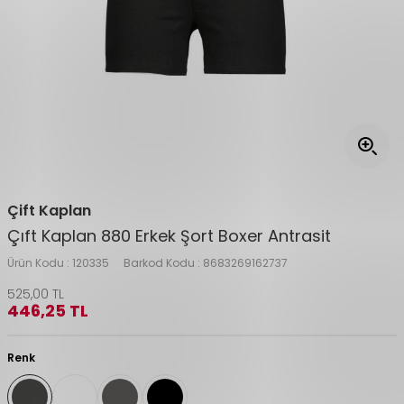
Çift Kaplan
Çıft Kaplan 880 Erkek Şort Boxer Antrasit
Ürün Kodu :
120335
Barkod Kodu :
8683269162737
525,00
TL
446,25
TL
Renk