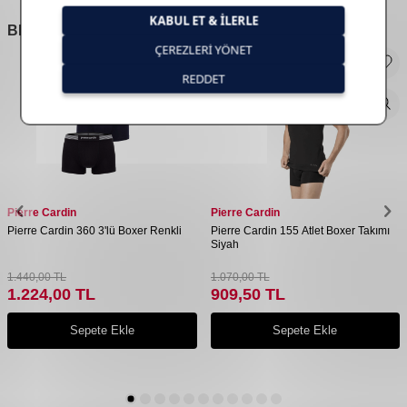
BENZER
ÜRÜNLER
Pierre Cardin
Pierre Cardin
Pierre Cardin 360 3'lü Boxer Renkli
Pierre Cardin 155 Atlet Boxer Takımı
Siyah
1.440,00
TL
1.070,00
TL
1.224,00
TL
909,50
TL
Sepete Ekle
Sepete Ekle