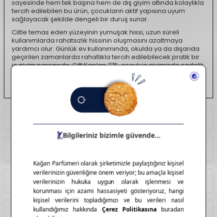
sayesinde hem tek başına hem de dış giyim altında kolaylıkla
tercih edilebilen bu ürün, çocukların aktif yapısına uyum
sağlayacak şekilde dengeli bir duruş sunar.
Ciltle temas eden yüzeyinin yumuşak hissi, uzun süreli
kullanımlarda rahatsızlık hissinin oluşmasını azaltmaya
yardımcı olur. Günlük ev kullanımında, okulda ya da dışarıda
geçirilen zamanlarda rahatlıkla tercih edilebilecek pratik bir
iç giyim parçasıdır. Çift Kaplan 775, çocuk iç giyiminde sadelik,
esneklik ve gün boyu konfor arayan ebeveynler için güvenilir
ve kullanışlı bir temel ürün niteliği taşır.
Ödeme Seçenekleri
Yorumlar
Tavsiye Et
İade Koşulları