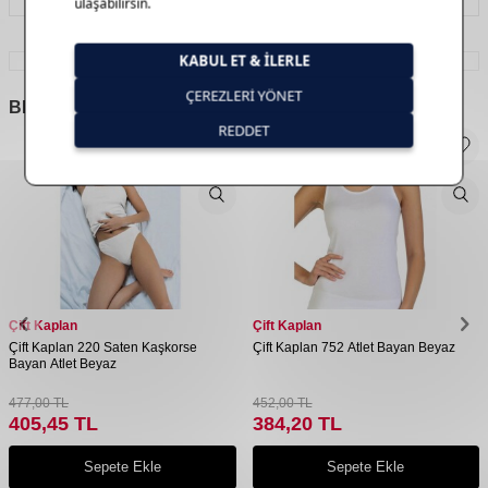
BENZER
ÜRÜNLER
Çift Kaplan
Çift Kaplan
Çift Kaplan 220 Saten Kaşkorse
Çift Kaplan 752 Atlet Bayan Beyaz
Bayan Atlet Beyaz
477,00
TL
452,00
TL
405,45
TL
384,20
TL
Sepete Ekle
Sepete Ekle