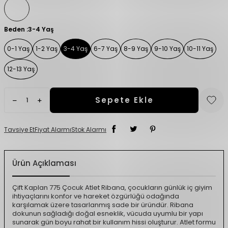
Beden :
3-4 Yaş
0-1 Yaş
1-2 Yaş
3-4 Yaş
6-7 Yaş
8-9 Yaş
9-10 Yaş
10-11 Yaş
12-13 Yaş
Sepete Ekle
Tavsiye Et
Fiyat Alarmı
Stok Alarmı
Ürün Açıklaması
Çift Kaplan 775 Çocuk Atlet Ribana, çocukların günlük iç giyim
ihtiyaçlarını konfor ve hareket özgürlüğü odağında
karşılamak üzere tasarlanmış sade bir üründür. Ribana
dokunun sağladığı doğal esneklik, vücuda uyumlu bir yapı
sunarak gün boyu rahat bir kullanım hissi oluşturur. Atlet formu