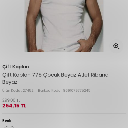
Çift Kaplan
Çift Kaplan 775 Çocuk Beyaz Atlet Ribana
Beyaz
Ürün Kodu :
27452
Barkod Kodu :
8691079775245
299,00
TL
254,15
TL
Renk