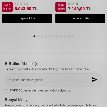
7.205,00
TL
8.925,00
TL
%
30
%
20
5.043,50
TL
7.140,00
TL
İndirim
İndirim
Sepete Ekle
Sepete Ekle
E-Bülten
Aboneliği
Kampanya ve yeniliklerden haberdar olmak için e-bültenimize abone olun!
KVKK Sözleşmesi'ni
, okudum, kabul ediyorum.
Sosyal
Medya
Takipçilerimize Özel Kampanya ve Fırsatlardan haberdar olmak için E-bültenimize