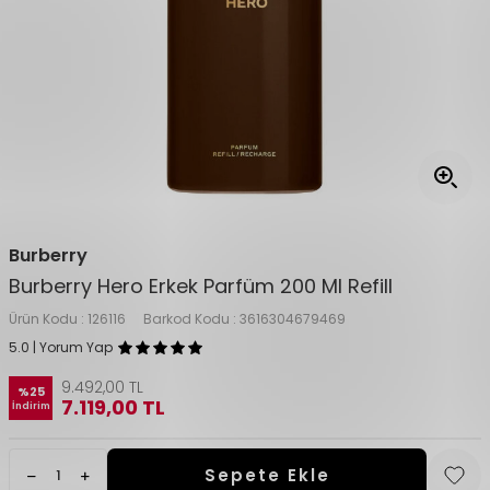
Burberry
Burberry Hero Erkek Parfüm 200 Ml Refill
Ürün Kodu :
126116
Barkod Kodu :
3616304679469
5.0 | Yorum Yap
9.492,00
TL
%
25
7.119,00
TL
İndirim
Sepete Ekle