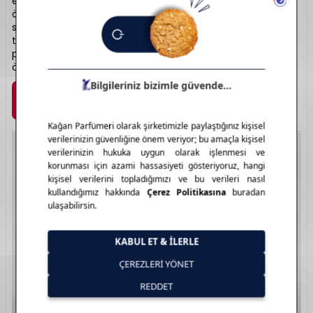
erkek koleksiyonlarında sofistike ve rafine koku profilleriyle
öne çıkar. İkonik “Her”, “My Burberry” ve “Mr. Burberry”
serileriyle geniş bir hayran kitlesine sahiptir. Şişe
tasarımlarında marka DNA’sını yansıtan şıklık ve sadelik ön
plandadır. Günlük kullanımda fark yaratmak isteyenler için
özel bir tercihtir. Burberry ile koku bir stil ifadesine dönüşür.
Marka Detayı