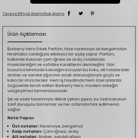
Tavsiye Et
Fiyat Alarmı
Stok Alarmı
Ürün Açıklaması
Burberry Hero Erkek Parfüm, taze narenciye ve bergamotun
ferahlatıcı canlılığıyla etkileyici bir açılış yapar. Parfüm,
kalbinde bulunan çam iğnesi ve ardıç notalarıyla
maskülenliğini ve sofistike karakterini derinleştirir. Gün
boyunca teninizde kalıcılığını koruyan bu koku, alt notalardaki
amber ve sandal ağacının sıcak dokunuşlarıyla güçlü ve
kalıcı bir imza bırakır. Hem iş hayatında hem özel anlarda
özgüvenle tercih edilen Burberry Hero, modern erkeğin
vazgeçilmez tamamlayıcısıdır.
Şık ve sade tasarımıyla dikkat çeken şişesi, bu özel kokunun
zarif duruşunu tamamlar ve her ortamda fark edilmenizi
sağlar.
Nota Yapısı:
Üst notalar:
Narenciye, bergamot
Kalp notaları:
Çam iğnesi, ardıç
Alt notalar:
Amber, sandal ağacı