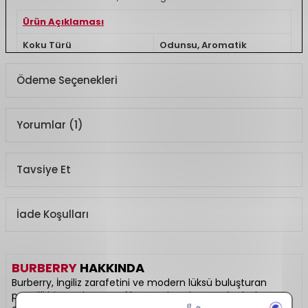
Ürün Açıklaması
Koku Türü
Odunsu, Aromatik
Ödeme Seçenekleri
Yorumlar (1)
Tavsiye Et
İade Koşulları
BURBERRY
HAKKINDA
Burberry, İngiliz zarafetini ve modern lüksü buluşturan
prestijli bir moda ve parfüm markasıdır. Hem kadın hem