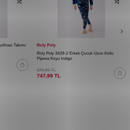
şofman Takımı
Roly Poly
Roly Poly 3428-2 Erkek Çocuk Uzun Kollu
Pijama Koyu Indigo
879,99
TL
747,99
TL