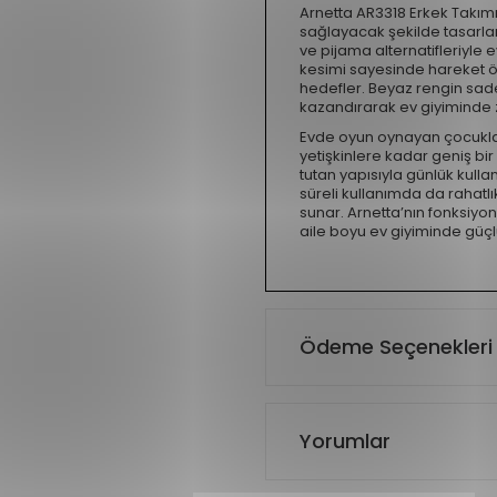
Arnetta AR3318 Erkek Takımı,
sağlayacak şekilde tasarlan
ve pijama alternatifleriyle 
kesimi sayesinde hareket 
hedefler. Beyaz rengin sade
kazandırarak ev giyiminde za
Evde oyun oynayan çocukla
yetişkinlere kadar geniş bir
tutan yapısıyla günlük kulla
süreli kullanımda da rahatl
sunar. Arnetta’nın fonksiyon
aile boyu ev giyiminde güçlü
Ödeme Seçenekleri
Yorumlar