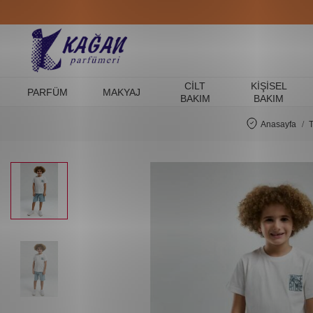
CILT
KIŞISEL
PARFÜM
MAKYAJ
BAKIM
BAKIM
Anasayfa
T