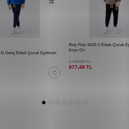
Roly Poly 3425-2 Erkek Çocuk E
Koyu Gri
7-G Genç Erkek Çocuk Eşofman
1.149,99
TL
977,49
TL