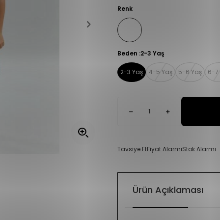
Renk
Beden :
2-3 Yaş
2-3 Yaş
4-5 Yaş
5-6 Yaş
6-7
Tavsiye Et
Fiyat Alarmı
Stok Alarmı
Ürün Açıklaması