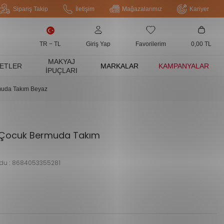
Sipariş Takip
İletişim
Mağazalarımız
Kariyer
TR − TL
Giriş Yap
Favorilerim
0,00
TL
MAKYAJ
ETLER
MARKALAR
KAMPANYALAR
İPUÇLARI
muda Takım Beyaz
k Çocuk Bermuda Takım
du :
8684053355281