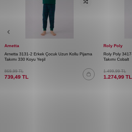
Arnetta
Roly Poly
Arnetta 3131-2 Erkek Çocuk Uzun Kollu Pijama
Roly Poly 341
Takımı 330 Koyu Yeşil
Takımı Cobalt
869,99
TL
1.499,99
TL
739,49
TL
1.274,99
TL