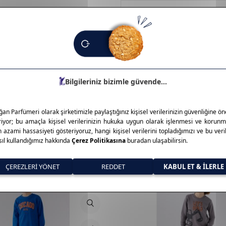
Tavsiye Et
İade Koşulları