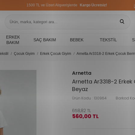
1500 TL ve Üzeri Alışverişlerde
Kargo Ücretsiz!
1500 TL ve Üzeri Alışverişlerde
Kargo Ücretsiz!
1500 TL ve Üzeri Alışverişlerde
Kargo Ücretsiz!
ERKEK
SAÇ BAKIM
BEBEK
TEKSTIL
S
BAKIM
ekstil
Çocuk Giyim
Erkek Çocuk Giyim
Arnetta Ar3318-2 Erkek Çocuk Ber
Arnetta
Arnetta Ar3318-2 Erke
Beyaz
Ürün Kodu :
130964
Barkod Ko
658,82
TL
560,00
TL