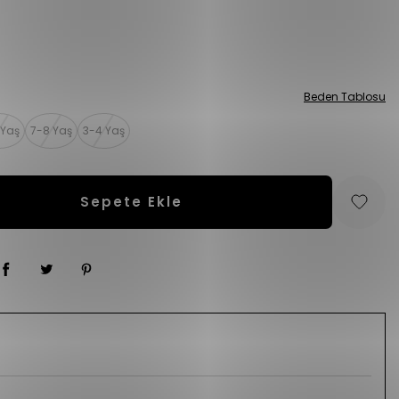
Beden Tablosu
 Yaş
7-8 Yaş
3-4 Yaş
Sepete Ekle