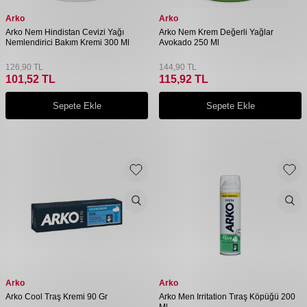
Arko
Arko
Arko Nem Hindistan Cevizi Yağı
Arko Nem Krem Değerli Yağlar
Nemlendirici Bakım Kremi 300 Ml
Avokado 250 Ml
126,90
TL
144,90
TL
101,52
TL
115,92
TL
Sepete Ekle
Sepete Ekle
Arko
Arko
Arko Cool Traş Kremi 90 Gr
Arko Men Irritation Tıraş Köpüğü 200
Ml