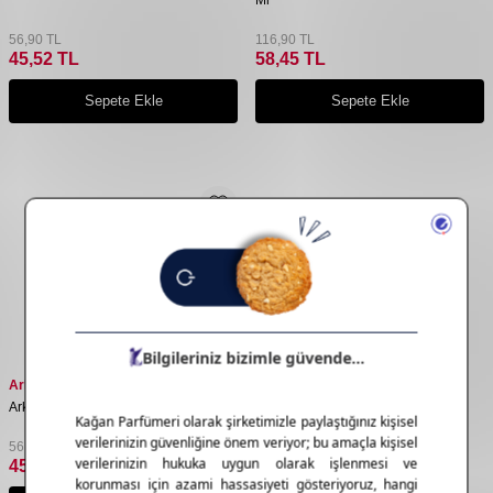
56,90
TL
116,90
TL
45,52
TL
58,45
TL
Sepete Ekle
Sepete Ekle
Arko
Arko Hydrate Tıraş Kremi 90 Gr
56,90
TL
45,52
TL