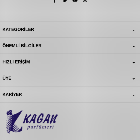
KATEGORILER
ÖNEMLI BILGILER
HIZLI ERIŞIM
ÜYE
KARIYER