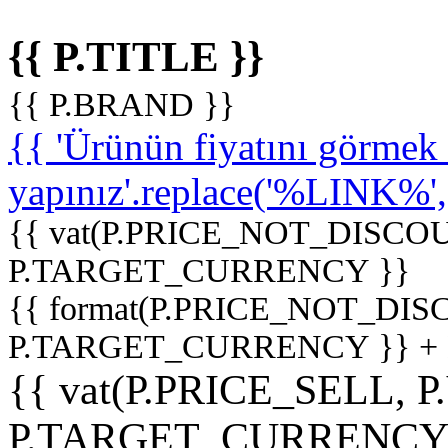
{{ P.TITLE }}
{{ P.BRAND }}
{{ 'Ürünün fiyatını görme
yapınız'.replace('%LINK%', '
{{ vat(P.PRICE_NOT_DISCOU
P.TARGET_CURRENCY }}
{{ format(P.PRICE_NOT_DI
P.TARGET_CURRENCY }} +
{{ vat(P.PRICE_SELL, P
P.TARGET_CURRENCY