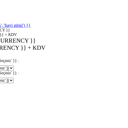
'bayi girişi') }}
CY }}
}} + KDV
CURRENCY }}
RENCY }} + KDV
iniz' }} :
iniz' }} :