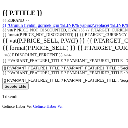
{{ P.TITLE }}
{{ P.BRAND }}
{{ 'Ürünün fiyatını görmek için %LINK% yapınız'.replace('%LINK%', 
{{ vat(P.PRICE_NOT_DISCOUNTED, P.VAT) }}
{{ P.TARGET_CURREN
{{ format(P.PRICE_NOT_DISCOUNTED) }}
{{ P.TARGET_CURRENCY 
{{ vat(P.PRICE_SELL, P.VAT) }}
{{ P.TARGET_
{{ format(P.PRICE_SELL) }}
{{ P.TARGET_CUR
{{ P.DISCOUNT_PERCENT }}
%
İndirim
{{ P.VARIANT_FEATURE1_TITLE ? P.VARIANT_FEATURE1_TITLE : 'Seç
{{ P.VARIANT_FEATURE2_TITLE ? P.VARIANT_FEATURE2_TITLE : 'Seç
Sepete Ekle
Tükendi
Gelince Haber Ver
Gelince Haber Ver