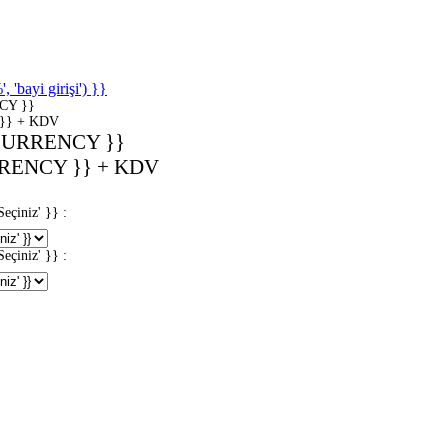
'bayi girişi') }}
CY }}
}} + KDV
CURRENCY }}
RENCY }} + KDV
iniz' }} :
iniz' }} :