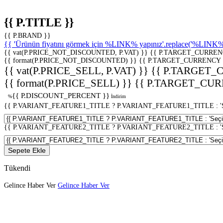
{{ P.TITLE }}
{{ P.BRAND }}
{{ 'Ürünün fiyatını görmek için %LINK% yapınız'.replace('%LINK%', 
{{ vat(P.PRICE_NOT_DISCOUNTED, P.VAT) }}
{{ P.TARGET_CURREN
{{ format(P.PRICE_NOT_DISCOUNTED) }}
{{ P.TARGET_CURRENCY 
{{ vat(P.PRICE_SELL, P.VAT) }}
{{ P.TARGET_
{{ format(P.PRICE_SELL) }}
{{ P.TARGET_CUR
{{ P.DISCOUNT_PERCENT }}
%
İndirim
{{ P.VARIANT_FEATURE1_TITLE ? P.VARIANT_FEATURE1_TITLE : 'Seç
{{ P.VARIANT_FEATURE2_TITLE ? P.VARIANT_FEATURE2_TITLE : 'Seç
Sepete Ekle
Tükendi
Gelince Haber Ver
Gelince Haber Ver