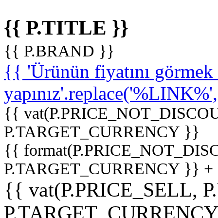
{{ P.TITLE }}
{{ P.BRAND }}
{{ 'Ürünün fiyatını görme
yapınız'.replace('%LINK%', '
{{ vat(P.PRICE_NOT_DISCOU
P.TARGET_CURRENCY }}
{{ format(P.PRICE_NOT_DI
P.TARGET_CURRENCY }} +
{{ vat(P.PRICE_SELL, P
P.TARGET_CURRENCY