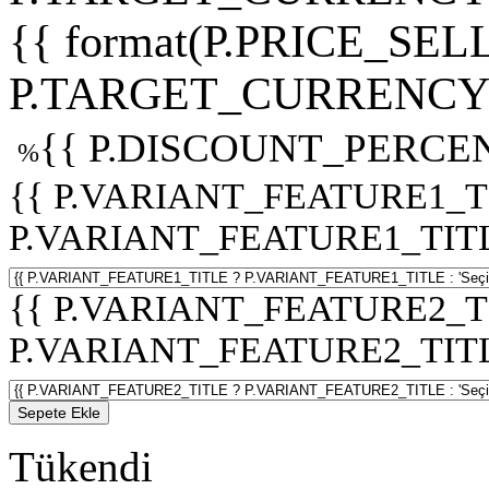
{{ format(P.PRICE_SELL
P.TARGET_CURRENCY 
{{ P.DISCOUNT_PERCEN
%
{{ P.VARIANT_FEATURE1_T
P.VARIANT_FEATURE1_TITLE :
{{ P.VARIANT_FEATURE2_T
P.VARIANT_FEATURE2_TITLE :
Sepete Ekle
Tükendi