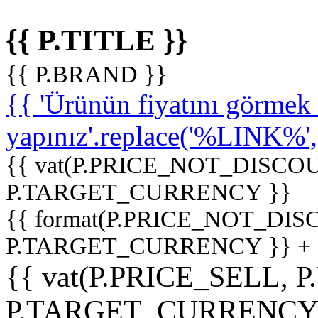
{{ P.TITLE }}
{{ P.BRAND }}
{{ 'Ürünün fiyatını görme
yapınız'.replace('%LINK%', '
{{ vat(P.PRICE_NOT_DISCOU
P.TARGET_CURRENCY }}
{{ format(P.PRICE_NOT_DI
P.TARGET_CURRENCY }} +
{{ vat(P.PRICE_SELL, P
P.TARGET_CURRENCY