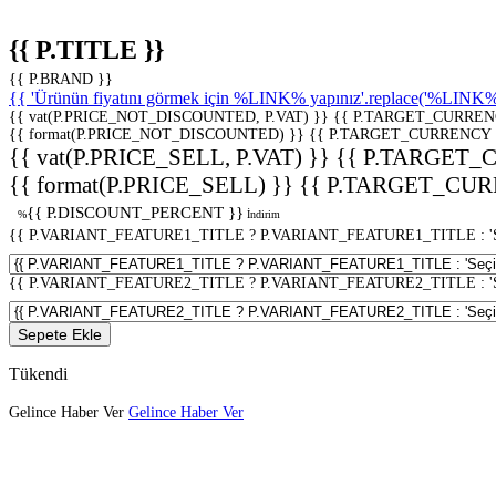
{{ P.TITLE }}
{{ P.BRAND }}
{{ 'Ürünün fiyatını görmek için %LINK% yapınız'.replace('%LINK%', 
{{ vat(P.PRICE_NOT_DISCOUNTED, P.VAT) }}
{{ P.TARGET_CURREN
{{ format(P.PRICE_NOT_DISCOUNTED) }}
{{ P.TARGET_CURRENCY 
{{ vat(P.PRICE_SELL, P.VAT) }}
{{ P.TARGET_
{{ format(P.PRICE_SELL) }}
{{ P.TARGET_CUR
{{ P.DISCOUNT_PERCENT }}
%
İndirim
{{ P.VARIANT_FEATURE1_TITLE ? P.VARIANT_FEATURE1_TITLE : 'Seç
{{ P.VARIANT_FEATURE2_TITLE ? P.VARIANT_FEATURE2_TITLE : 'Seç
Sepete Ekle
Tükendi
Gelince Haber Ver
Gelince Haber Ver