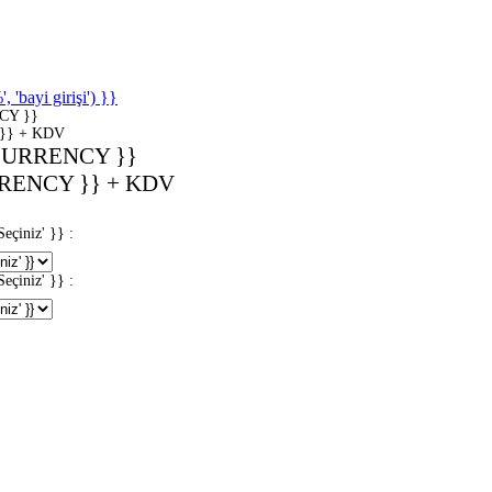
'bayi girişi') }}
CY }}
}} + KDV
CURRENCY }}
RENCY }} + KDV
iniz' }} :
iniz' }} :