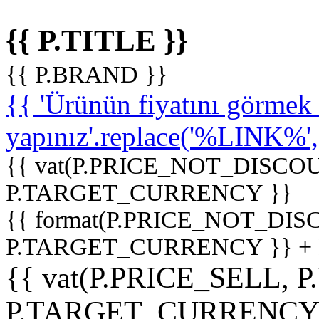
{{ P.TITLE }}
{{ P.BRAND }}
{{ 'Ürünün fiyatını görme
yapınız'.replace('%LINK%', '
{{ vat(P.PRICE_NOT_DISCOU
P.TARGET_CURRENCY }}
{{ format(P.PRICE_NOT_DI
P.TARGET_CURRENCY }} +
{{ vat(P.PRICE_SELL, P
P.TARGET_CURRENCY