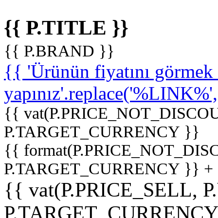
{{ P.TITLE }}
{{ P.BRAND }}
{{ 'Ürünün fiyatını görme
yapınız'.replace('%LINK%', '
{{ vat(P.PRICE_NOT_DISCOU
P.TARGET_CURRENCY }}
{{ format(P.PRICE_NOT_DI
P.TARGET_CURRENCY }} +
{{ vat(P.PRICE_SELL, P
P.TARGET_CURRENCY