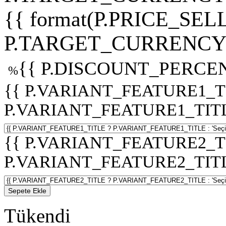
{{ format(P.PRICE_SELL
P.TARGET_CURRENCY 
{{ P.DISCOUNT_PERCEN
%
{{ P.VARIANT_FEATURE1_T
P.VARIANT_FEATURE1_TITLE :
{{ P.VARIANT_FEATURE2_T
P.VARIANT_FEATURE2_TITLE :
Sepete Ekle
Tükendi