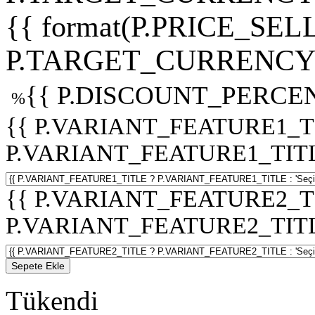
{{ format(P.PRICE_SELL
P.TARGET_CURRENCY 
{{ P.DISCOUNT_PERCEN
%
{{ P.VARIANT_FEATURE1_T
P.VARIANT_FEATURE1_TITLE :
{{ P.VARIANT_FEATURE2_T
P.VARIANT_FEATURE2_TITLE :
Sepete Ekle
Tükendi