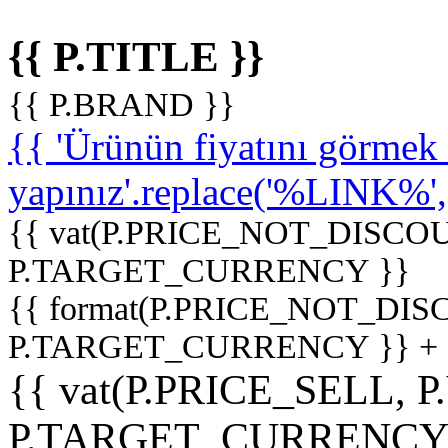
{{ P.TITLE }}
{{ P.BRAND }}
{{ 'Ürünün fiyatını görme
yapınız'.replace('%LINK%', '
{{ vat(P.PRICE_NOT_DISCOU
P.TARGET_CURRENCY }}
{{ format(P.PRICE_NOT_DI
P.TARGET_CURRENCY }} +
{{ vat(P.PRICE_SELL, P
P.TARGET_CURRENCY