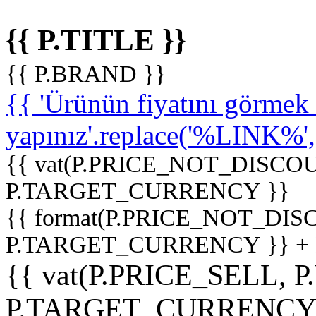
{{ P.TITLE }}
{{ P.BRAND }}
{{ 'Ürünün fiyatını görme
yapınız'.replace('%LINK%', '
{{ vat(P.PRICE_NOT_DISCOU
P.TARGET_CURRENCY }}
{{ format(P.PRICE_NOT_DI
P.TARGET_CURRENCY }} +
{{ vat(P.PRICE_SELL, P
P.TARGET_CURRENCY