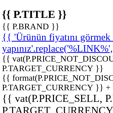
{{ P.TITLE }}
{{ P.BRAND }}
{{ 'Ürünün fiyatını görme
yapınız'.replace('%LINK%', '
{{ vat(P.PRICE_NOT_DISCOU
P.TARGET_CURRENCY }}
{{ format(P.PRICE_NOT_DI
P.TARGET_CURRENCY }} +
{{ vat(P.PRICE_SELL, P
P.TARGET_CURRENCY