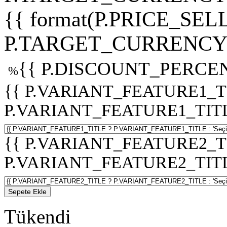
{{ format(P.PRICE_SELL
P.TARGET_CURRENCY 
{{ P.DISCOUNT_PERCEN
%
{{ P.VARIANT_FEATURE1_T
P.VARIANT_FEATURE1_TITLE :
{{ P.VARIANT_FEATURE2_T
P.VARIANT_FEATURE2_TITLE :
Sepete Ekle
Tükendi