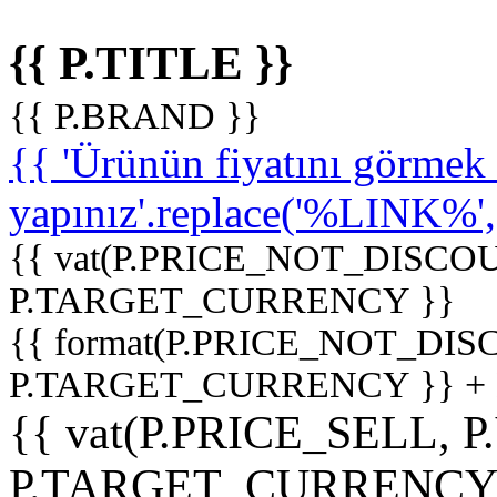
{{ P.TITLE }}
{{ P.BRAND }}
{{ 'Ürünün fiyatını görme
yapınız'.replace('%LINK%', '
{{ vat(P.PRICE_NOT_DISCOU
P.TARGET_CURRENCY }}
{{ format(P.PRICE_NOT_DI
P.TARGET_CURRENCY }} +
{{ vat(P.PRICE_SELL, P
P.TARGET_CURRENCY