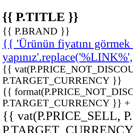
{{ P.TITLE }}
{{ P.BRAND }}
{{ 'Ürünün fiyatını görme
yapınız'.replace('%LINK%', '
{{ vat(P.PRICE_NOT_DISCOU
P.TARGET_CURRENCY }}
{{ format(P.PRICE_NOT_DI
P.TARGET_CURRENCY }} +
{{ vat(P.PRICE_SELL, P
P.TARGET_CURRENCY