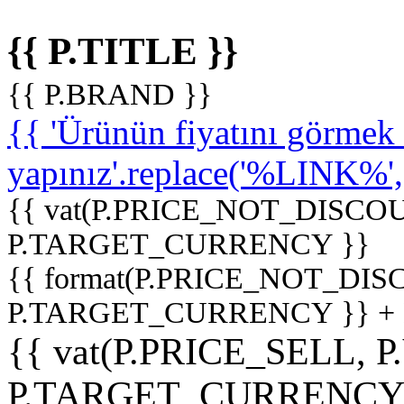
{{ P.TITLE }}
{{ P.BRAND }}
{{ 'Ürünün fiyatını görme
yapınız'.replace('%LINK%', '
{{ vat(P.PRICE_NOT_DISCOU
P.TARGET_CURRENCY }}
{{ format(P.PRICE_NOT_DI
P.TARGET_CURRENCY }} +
{{ vat(P.PRICE_SELL, P
P.TARGET_CURRENCY