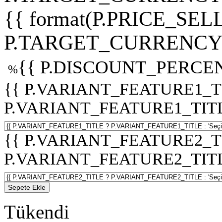
{{ format(P.PRICE_SELL
P.TARGET_CURRENCY 
{{ P.DISCOUNT_PERCEN
%
{{ P.VARIANT_FEATURE1_T
P.VARIANT_FEATURE1_TITLE :
{{ P.VARIANT_FEATURE2_T
P.VARIANT_FEATURE2_TITLE :
Sepete Ekle
Tükendi