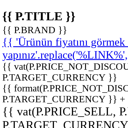
{{ P.TITLE }}
{{ P.BRAND }}
{{ 'Ürünün fiyatını görme
yapınız'.replace('%LINK%', '
{{ vat(P.PRICE_NOT_DISCOU
P.TARGET_CURRENCY }}
{{ format(P.PRICE_NOT_DI
P.TARGET_CURRENCY }} +
{{ vat(P.PRICE_SELL, P
P.TARGET_CURRENCY