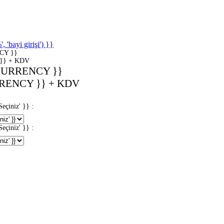
'bayi girişi') }}
CY }}
}} + KDV
CURRENCY }}
RENCY }} + KDV
iniz' }} :
iniz' }} :