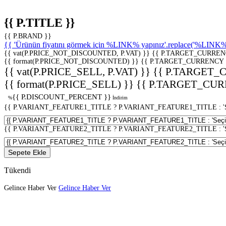
{{ P.TITLE }}
{{ P.BRAND }}
{{ 'Ürünün fiyatını görmek için %LINK% yapınız'.replace('%LINK%', 
{{ vat(P.PRICE_NOT_DISCOUNTED, P.VAT) }}
{{ P.TARGET_CURREN
{{ format(P.PRICE_NOT_DISCOUNTED) }}
{{ P.TARGET_CURRENCY 
{{ vat(P.PRICE_SELL, P.VAT) }}
{{ P.TARGET_
{{ format(P.PRICE_SELL) }}
{{ P.TARGET_CUR
{{ P.DISCOUNT_PERCENT }}
%
İndirim
{{ P.VARIANT_FEATURE1_TITLE ? P.VARIANT_FEATURE1_TITLE : 'Seç
{{ P.VARIANT_FEATURE2_TITLE ? P.VARIANT_FEATURE2_TITLE : 'Seç
Sepete Ekle
Tükendi
Gelince Haber Ver
Gelince Haber Ver