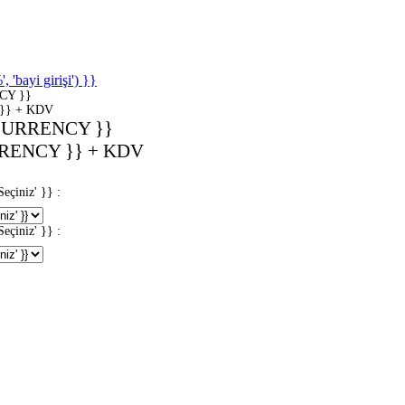
'bayi girişi') }}
CY }}
}} + KDV
CURRENCY }}
RENCY }} + KDV
iniz' }} :
iniz' }} :