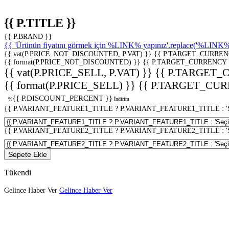
{{ P.TITLE }}
{{ P.BRAND }}
{{ 'Ürünün fiyatını görmek için %LINK% yapınız'.replace('%LINK%', 
{{ vat(P.PRICE_NOT_DISCOUNTED, P.VAT) }}
{{ P.TARGET_CURREN
{{ format(P.PRICE_NOT_DISCOUNTED) }}
{{ P.TARGET_CURRENCY 
{{ vat(P.PRICE_SELL, P.VAT) }}
{{ P.TARGET_
{{ format(P.PRICE_SELL) }}
{{ P.TARGET_CUR
{{ P.DISCOUNT_PERCENT }}
%
İndirim
{{ P.VARIANT_FEATURE1_TITLE ? P.VARIANT_FEATURE1_TITLE : 'Seç
{{ P.VARIANT_FEATURE2_TITLE ? P.VARIANT_FEATURE2_TITLE : 'Seç
Sepete Ekle
Tükendi
Gelince Haber Ver
Gelince Haber Ver