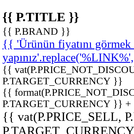
{{ P.TITLE }}
{{ P.BRAND }}
{{ 'Ürünün fiyatını görme
yapınız'.replace('%LINK%', '
{{ vat(P.PRICE_NOT_DISCOU
P.TARGET_CURRENCY }}
{{ format(P.PRICE_NOT_DI
P.TARGET_CURRENCY }} +
{{ vat(P.PRICE_SELL, P
P.TARGET_CURRENCY