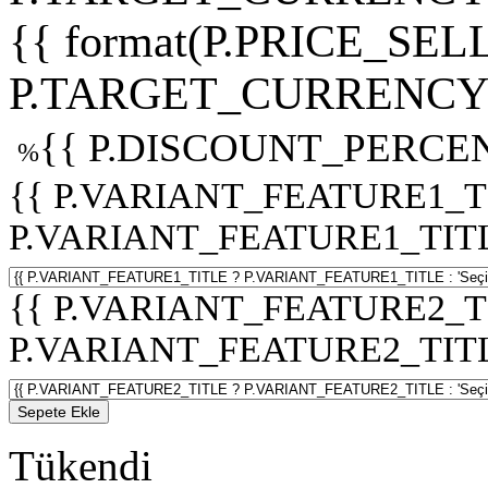
{{ format(P.PRICE_SELL
P.TARGET_CURRENCY 
{{ P.DISCOUNT_PERCEN
%
{{ P.VARIANT_FEATURE1_T
P.VARIANT_FEATURE1_TITLE :
{{ P.VARIANT_FEATURE2_T
P.VARIANT_FEATURE2_TITLE :
Sepete Ekle
Tükendi