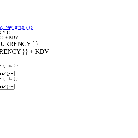
'bayi girişi') }}
CY }}
}} + KDV
CURRENCY }}
RENCY }} + KDV
iniz' }} :
iniz' }} :