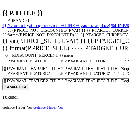
{{ P.TITLE }}
{{ P.BRAND }}
{{ 'Ürünün fiyatını görmek için %LINK% yapınız'.replace('%LINK%', 
{{ vat(P.PRICE_NOT_DISCOUNTED, P.VAT) }}
{{ P.TARGET_CURREN
{{ format(P.PRICE_NOT_DISCOUNTED) }}
{{ P.TARGET_CURRENCY 
{{ vat(P.PRICE_SELL, P.VAT) }}
{{ P.TARGET_
{{ format(P.PRICE_SELL) }}
{{ P.TARGET_CUR
{{ P.DISCOUNT_PERCENT }}
%
İndirim
{{ P.VARIANT_FEATURE1_TITLE ? P.VARIANT_FEATURE1_TITLE : 'Seç
{{ P.VARIANT_FEATURE2_TITLE ? P.VARIANT_FEATURE2_TITLE : 'Seç
Sepete Ekle
Tükendi
Gelince Haber Ver
Gelince Haber Ver