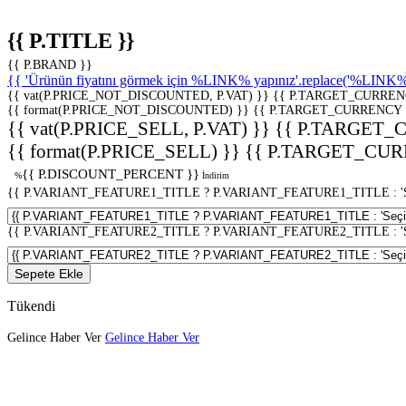
{{ P.TITLE }}
{{ P.BRAND }}
{{ 'Ürünün fiyatını görmek için %LINK% yapınız'.replace('%LINK%', 
{{ vat(P.PRICE_NOT_DISCOUNTED, P.VAT) }}
{{ P.TARGET_CURREN
{{ format(P.PRICE_NOT_DISCOUNTED) }}
{{ P.TARGET_CURRENCY 
{{ vat(P.PRICE_SELL, P.VAT) }}
{{ P.TARGET_
{{ format(P.PRICE_SELL) }}
{{ P.TARGET_CUR
{{ P.DISCOUNT_PERCENT }}
%
İndirim
{{ P.VARIANT_FEATURE1_TITLE ? P.VARIANT_FEATURE1_TITLE : 'Seç
{{ P.VARIANT_FEATURE2_TITLE ? P.VARIANT_FEATURE2_TITLE : 'Seç
Sepete Ekle
Tükendi
Gelince Haber Ver
Gelince Haber Ver