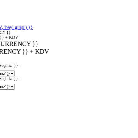
'bayi girişi') }}
CY }}
}} + KDV
CURRENCY }}
RENCY }} + KDV
iniz' }} :
iniz' }} :