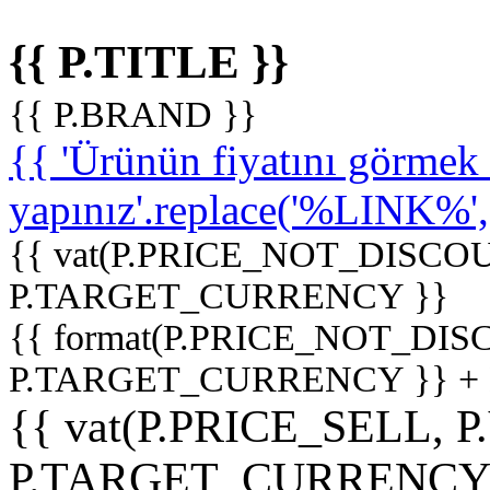
{{ P.TITLE }}
{{ P.BRAND }}
{{ 'Ürünün fiyatını görme
yapınız'.replace('%LINK%', '
{{ vat(P.PRICE_NOT_DISCOU
P.TARGET_CURRENCY }}
{{ format(P.PRICE_NOT_DI
P.TARGET_CURRENCY }} +
{{ vat(P.PRICE_SELL, P
P.TARGET_CURRENCY