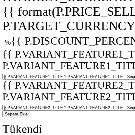
{{ format(P.PRICE_SELL
P.TARGET_CURRENCY 
{{ P.DISCOUNT_PERCEN
%
{{ P.VARIANT_FEATURE1_T
P.VARIANT_FEATURE1_TITLE :
{{ P.VARIANT_FEATURE2_T
P.VARIANT_FEATURE2_TITLE :
Sepete Ekle
Tükendi