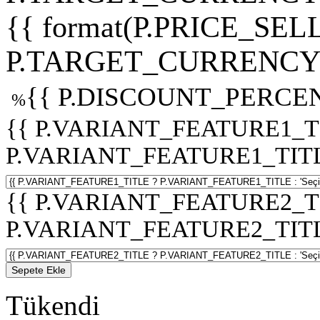
{{ format(P.PRICE_SELL
P.TARGET_CURRENCY 
{{ P.DISCOUNT_PERCEN
%
{{ P.VARIANT_FEATURE1_T
P.VARIANT_FEATURE1_TITLE :
{{ P.VARIANT_FEATURE2_T
P.VARIANT_FEATURE2_TITLE :
Sepete Ekle
Tükendi