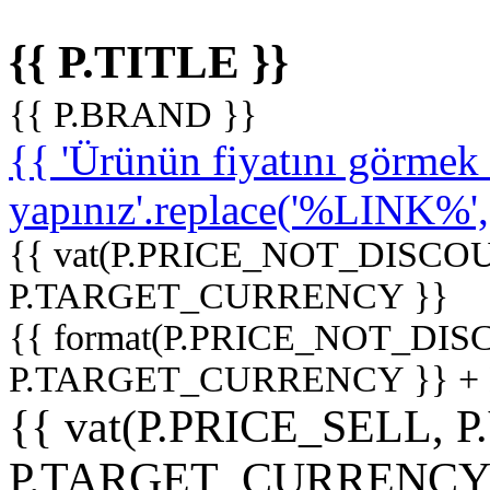
{{ P.TITLE }}
{{ P.BRAND }}
{{ 'Ürünün fiyatını görme
yapınız'.replace('%LINK%', '
{{ vat(P.PRICE_NOT_DISCOU
P.TARGET_CURRENCY }}
{{ format(P.PRICE_NOT_DI
P.TARGET_CURRENCY }} +
{{ vat(P.PRICE_SELL, P
P.TARGET_CURRENCY