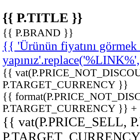
{{ P.TITLE }}
{{ P.BRAND }}
{{ 'Ürünün fiyatını görme
yapınız'.replace('%LINK%', '
{{ vat(P.PRICE_NOT_DISCOU
P.TARGET_CURRENCY }}
{{ format(P.PRICE_NOT_DI
P.TARGET_CURRENCY }} +
{{ vat(P.PRICE_SELL, P
P.TARGET_CURRENCY