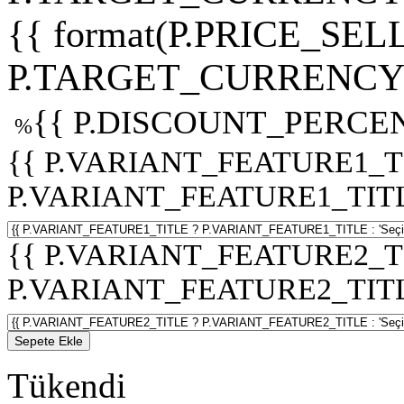
{{ format(P.PRICE_SELL
P.TARGET_CURRENCY 
{{ P.DISCOUNT_PERCEN
%
{{ P.VARIANT_FEATURE1_T
P.VARIANT_FEATURE1_TITLE :
{{ P.VARIANT_FEATURE2_T
P.VARIANT_FEATURE2_TITLE :
Sepete Ekle
Tükendi