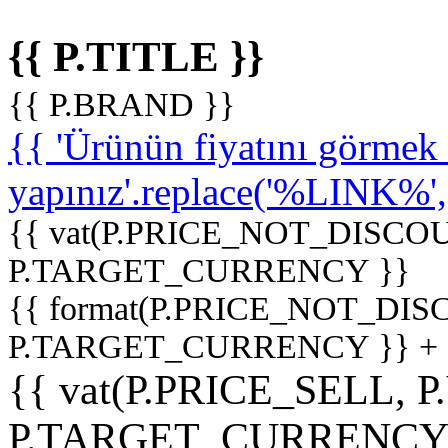
{{ P.TITLE }}
{{ P.BRAND }}
{{ 'Ürünün fiyatını görme
yapınız'.replace('%LINK%', '
{{ vat(P.PRICE_NOT_DISCOU
P.TARGET_CURRENCY }}
{{ format(P.PRICE_NOT_DI
P.TARGET_CURRENCY }} +
{{ vat(P.PRICE_SELL, P
P.TARGET_CURRENCY