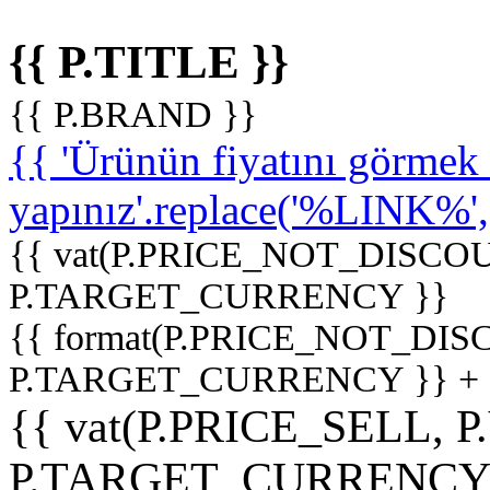
{{ P.TITLE }}
{{ P.BRAND }}
{{ 'Ürünün fiyatını görme
yapınız'.replace('%LINK%', '
{{ vat(P.PRICE_NOT_DISCOU
P.TARGET_CURRENCY }}
{{ format(P.PRICE_NOT_DI
P.TARGET_CURRENCY }} +
{{ vat(P.PRICE_SELL, P
P.TARGET_CURRENCY