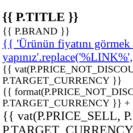
{{ P.TITLE }}
{{ P.BRAND }}
{{ 'Ürünün fiyatını görme
yapınız'.replace('%LINK%', '
{{ vat(P.PRICE_NOT_DISCOU
P.TARGET_CURRENCY }}
{{ format(P.PRICE_NOT_DI
P.TARGET_CURRENCY }} +
{{ vat(P.PRICE_SELL, P
P.TARGET_CURRENCY