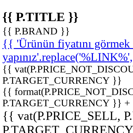
{{ P.TITLE }}
{{ P.BRAND }}
{{ 'Ürünün fiyatını görme
yapınız'.replace('%LINK%', '
{{ vat(P.PRICE_NOT_DISCOU
P.TARGET_CURRENCY }}
{{ format(P.PRICE_NOT_DI
P.TARGET_CURRENCY }} +
{{ vat(P.PRICE_SELL, P
P.TARGET_CURRENCY