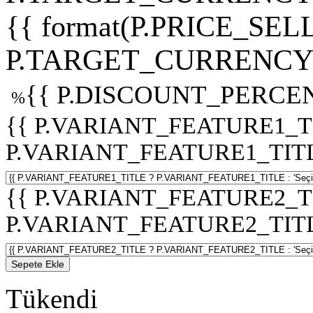
{{ format(P.PRICE_SELL
P.TARGET_CURRENCY 
{{ P.DISCOUNT_PERCEN
%
{{ P.VARIANT_FEATURE1_T
P.VARIANT_FEATURE1_TITLE :
{{ P.VARIANT_FEATURE2_T
P.VARIANT_FEATURE2_TITLE :
Sepete Ekle
Tükendi