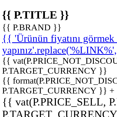
{{ P.TITLE }}
{{ P.BRAND }}
{{ 'Ürünün fiyatını görme
yapınız'.replace('%LINK%', '
{{ vat(P.PRICE_NOT_DISCOU
P.TARGET_CURRENCY }}
{{ format(P.PRICE_NOT_DI
P.TARGET_CURRENCY }} +
{{ vat(P.PRICE_SELL, P
P.TARGET_CURRENCY