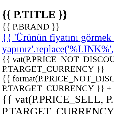
{{ P.TITLE }}
{{ P.BRAND }}
{{ 'Ürünün fiyatını görme
yapınız'.replace('%LINK%', '
{{ vat(P.PRICE_NOT_DISCOU
P.TARGET_CURRENCY }}
{{ format(P.PRICE_NOT_DI
P.TARGET_CURRENCY }} +
{{ vat(P.PRICE_SELL, P
P.TARGET_CURRENCY