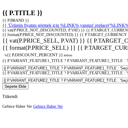
{{ P.TITLE }}
{{ P.BRAND }}
{{ 'Ürünün fiyatını görmek için %LINK% yapınız'.replace('%LINK%', 
{{ vat(P.PRICE_NOT_DISCOUNTED, P.VAT) }}
{{ P.TARGET_CURREN
{{ format(P.PRICE_NOT_DISCOUNTED) }}
{{ P.TARGET_CURRENCY 
{{ vat(P.PRICE_SELL, P.VAT) }}
{{ P.TARGET_
{{ format(P.PRICE_SELL) }}
{{ P.TARGET_CUR
{{ P.DISCOUNT_PERCENT }}
%
İndirim
{{ P.VARIANT_FEATURE1_TITLE ? P.VARIANT_FEATURE1_TITLE : 'Seç
{{ P.VARIANT_FEATURE2_TITLE ? P.VARIANT_FEATURE2_TITLE : 'Seç
Sepete Ekle
Tükendi
Gelince Haber Ver
Gelince Haber Ver