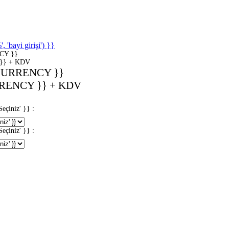
'bayi girişi') }}
CY }}
}} + KDV
CURRENCY }}
RENCY }} + KDV
iniz' }} :
iniz' }} :