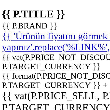
{{ P.TITLE }}
{{ P.BRAND }}
{{ 'Ürünün fiyatını görme
yapınız'.replace('%LINK%', '
{{ vat(P.PRICE_NOT_DISCOU
P.TARGET_CURRENCY }}
{{ format(P.PRICE_NOT_DI
P.TARGET_CURRENCY }} +
{{ vat(P.PRICE_SELL, P
P.TARGET_CURRENCY