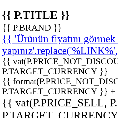
{{ P.TITLE }}
{{ P.BRAND }}
{{ 'Ürünün fiyatını görme
yapınız'.replace('%LINK%', '
{{ vat(P.PRICE_NOT_DISCOU
P.TARGET_CURRENCY }}
{{ format(P.PRICE_NOT_DI
P.TARGET_CURRENCY }} +
{{ vat(P.PRICE_SELL, P
P.TARGET_CURRENCY