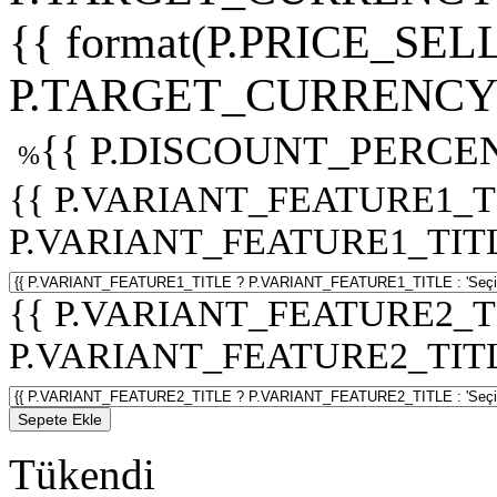
{{ format(P.PRICE_SELL
P.TARGET_CURRENCY 
{{ P.DISCOUNT_PERCEN
%
{{ P.VARIANT_FEATURE1_T
P.VARIANT_FEATURE1_TITLE :
{{ P.VARIANT_FEATURE2_T
P.VARIANT_FEATURE2_TITLE :
Sepete Ekle
Tükendi