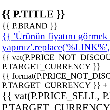
{{ P.TITLE }}
{{ P.BRAND }}
{{ 'Ürünün fiyatını görme
yapınız'.replace('%LINK%', '
{{ vat(P.PRICE_NOT_DISCOU
P.TARGET_CURRENCY }}
{{ format(P.PRICE_NOT_DI
P.TARGET_CURRENCY }} +
{{ vat(P.PRICE_SELL, P
P.TARGET_CURRENCY