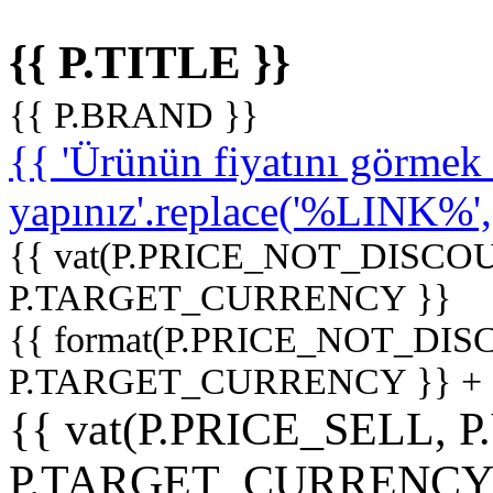
{{ P.TITLE }}
{{ P.BRAND }}
{{ 'Ürünün fiyatını görme
yapınız'.replace('%LINK%', '
{{ vat(P.PRICE_NOT_DISCOU
P.TARGET_CURRENCY }}
{{ format(P.PRICE_NOT_DI
P.TARGET_CURRENCY }} +
{{ vat(P.PRICE_SELL, P
P.TARGET_CURRENCY