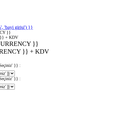
'bayi girişi') }}
CY }}
}} + KDV
CURRENCY }}
RENCY }} + KDV
iniz' }} :
iniz' }} :