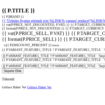
{{ P.TITLE }}
{{ P.BRAND }}
{{ 'Ürünün fiyatını görmek için %LINK% yapınız'.replace('%LINK%', 
{{ vat(P.PRICE_NOT_DISCOUNTED, P.VAT) }}
{{ P.TARGET_CURREN
{{ format(P.PRICE_NOT_DISCOUNTED) }}
{{ P.TARGET_CURRENCY 
{{ vat(P.PRICE_SELL, P.VAT) }}
{{ P.TARGET_
{{ format(P.PRICE_SELL) }}
{{ P.TARGET_CUR
{{ P.DISCOUNT_PERCENT }}
%
İndirim
{{ P.VARIANT_FEATURE1_TITLE ? P.VARIANT_FEATURE1_TITLE : 'Seç
{{ P.VARIANT_FEATURE2_TITLE ? P.VARIANT_FEATURE2_TITLE : 'Seç
Sepete Ekle
Tükendi
Gelince Haber Ver
Gelince Haber Ver