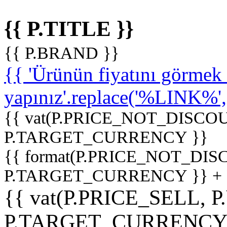
{{ P.TITLE }}
{{ P.BRAND }}
{{ 'Ürünün fiyatını görme
yapınız'.replace('%LINK%', '
{{ vat(P.PRICE_NOT_DISCOU
P.TARGET_CURRENCY }}
{{ format(P.PRICE_NOT_DI
P.TARGET_CURRENCY }} +
{{ vat(P.PRICE_SELL, P
P.TARGET_CURRENCY