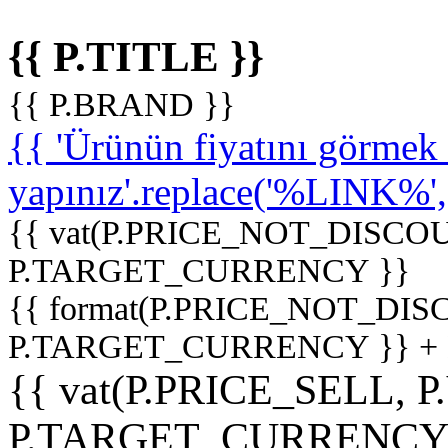
{{ P.TITLE }}
{{ P.BRAND }}
{{ 'Ürünün fiyatını görme
yapınız'.replace('%LINK%', '
{{ vat(P.PRICE_NOT_DISCOU
P.TARGET_CURRENCY }}
{{ format(P.PRICE_NOT_DI
P.TARGET_CURRENCY }} +
{{ vat(P.PRICE_SELL, P
P.TARGET_CURRENCY