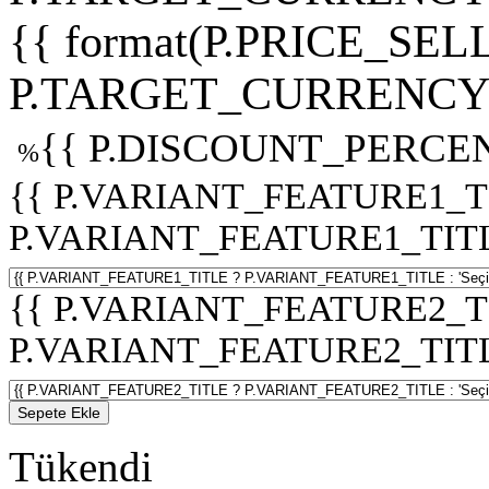
{{ format(P.PRICE_SELL
P.TARGET_CURRENCY 
{{ P.DISCOUNT_PERCEN
%
{{ P.VARIANT_FEATURE1_T
P.VARIANT_FEATURE1_TITLE :
{{ P.VARIANT_FEATURE2_T
P.VARIANT_FEATURE2_TITLE :
Sepete Ekle
Tükendi