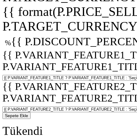
{{ format(P.PRICE_SELL
P.TARGET_CURRENCY 
{{ P.DISCOUNT_PERCEN
%
{{ P.VARIANT_FEATURE1_T
P.VARIANT_FEATURE1_TITLE :
{{ P.VARIANT_FEATURE2_T
P.VARIANT_FEATURE2_TITLE :
Sepete Ekle
Tükendi