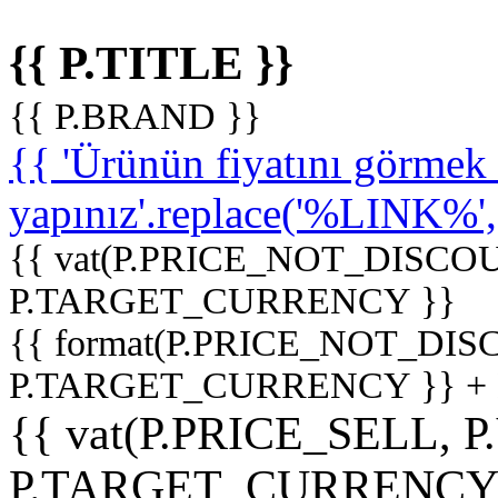
{{ P.TITLE }}
{{ P.BRAND }}
{{ 'Ürünün fiyatını görme
yapınız'.replace('%LINK%', '
{{ vat(P.PRICE_NOT_DISCOU
P.TARGET_CURRENCY }}
{{ format(P.PRICE_NOT_DI
P.TARGET_CURRENCY }} +
{{ vat(P.PRICE_SELL, P
P.TARGET_CURRENCY