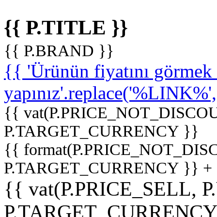
{{ P.TITLE }}
{{ P.BRAND }}
{{ 'Ürünün fiyatını görme
yapınız'.replace('%LINK%', '
{{ vat(P.PRICE_NOT_DISCOU
P.TARGET_CURRENCY }}
{{ format(P.PRICE_NOT_DI
P.TARGET_CURRENCY }} +
{{ vat(P.PRICE_SELL, P
P.TARGET_CURRENCY