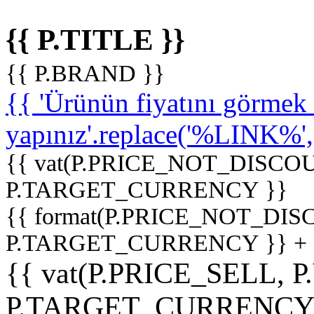
{{ P.TITLE }}
{{ P.BRAND }}
{{ 'Ürünün fiyatını görme
yapınız'.replace('%LINK%', '
{{ vat(P.PRICE_NOT_DISCOU
P.TARGET_CURRENCY }}
{{ format(P.PRICE_NOT_DI
P.TARGET_CURRENCY }} +
{{ vat(P.PRICE_SELL, P
P.TARGET_CURRENCY