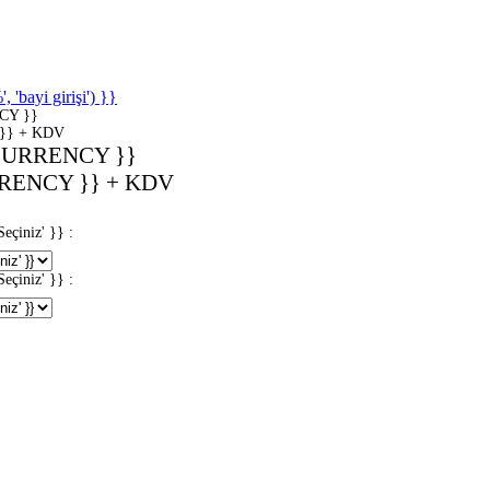
'bayi girişi') }}
CY }}
}} + KDV
CURRENCY }}
RENCY }} + KDV
iniz' }} :
iniz' }} :